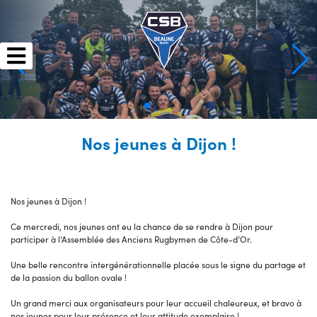
Skip
to
content
Nos jeunes à Dijon !
Nos jeunes à Dijon !
Ce mercredi, nos jeunes ont eu la chance de se rendre à Dijon pour
participer à l’Assemblée des Anciens Rugbymen de Côte-d’Or.
Une belle rencontre intergénérationnelle placée sous le signe du partage et
de la passion du ballon ovale !
Un grand merci aux organisateurs pour leur accueil chaleureux, et bravo à
nos jeunes pour leur présence et leur attitude exemplaire !