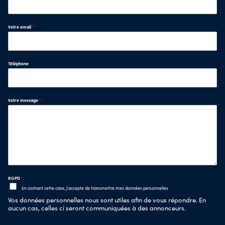
Votre email
*
Téléphone
Votre message
*
RGPD
*
En cochant cette case, j'accepte de transmettre mes données personnelles
Vos données personnelles nous sont utiles afin de vous répondre. En
aucun cas, celles ci seront communiquées à des annonceurs.