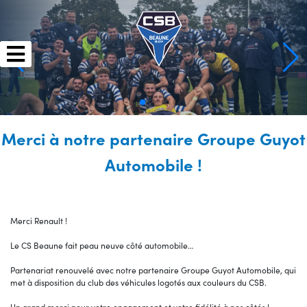
Skip
to
content
Merci à notre partenaire Groupe Guyot
Automobile !
Merci Renault !
Le CS Beaune fait peau neuve côté automobile…
Partenariat renouvelé avec notre partenaire Groupe Guyot Automobile, qui
met à disposition du club des véhicules logotés aux couleurs du CSB.