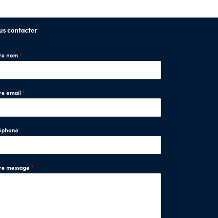
us contacter
tre nom
*
re email
*
éphone
tre message
*