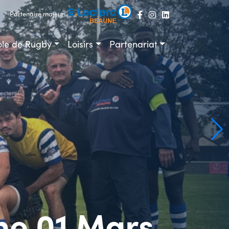
Partenaire majeur
ole de Rugby
Loisirs
Partenariat
he 01 Mars