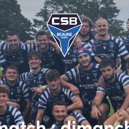
Ec
atch : dimanc