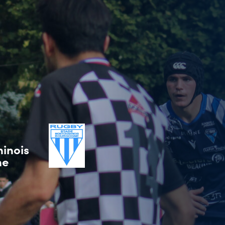
inois
ne