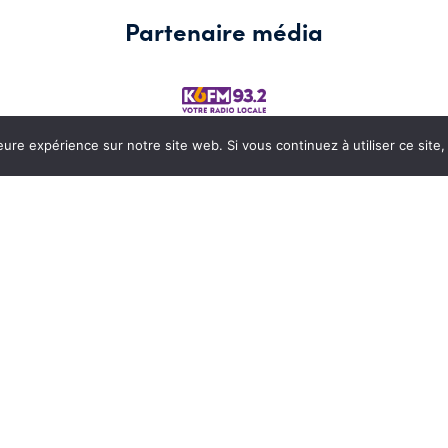
Partenaire média
eure expérience sur notre site web. Si vous continuez à utiliser ce sit
Contacter le CSB
No
Adresse :
Vo
BP 50245 21207 BEAUNE Cedex<
Téléphone :
Yves GUILLEMIN : 06 13 53 64 39
Vot
Tél