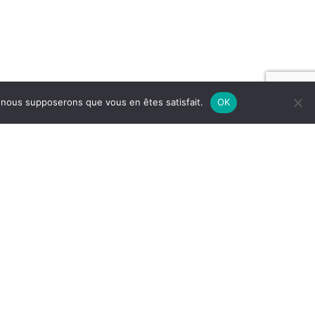
e, nous supposerons que vous en êtes satisfait.
OK
us contacter
tre nom
*
re email
*
éphone