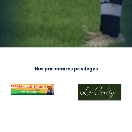
Nos partenaires privilèges