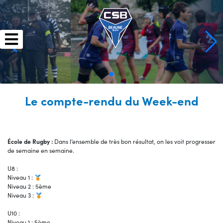
Skip
to
content
Le compte-rendu du Week-end
École de Rugby :
Dans l’ensemble de très bon résultat, on les voit progresser
de semaine en semaine.
U8 :
Niveau 1 :
Niveau 2 : 5ème
Niveau 3 :
U10 :
Niveau 1 : 5ème