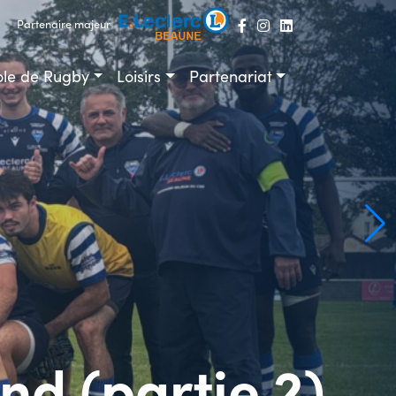
Partenaire majeur
ole de Rugby
Loisirs
Partenariat
d (partie 2)