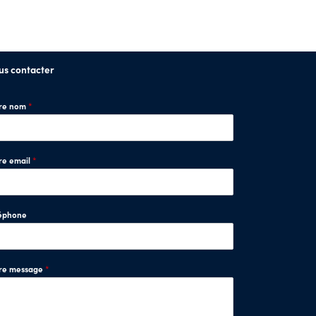
us contacter
tre nom
*
re email
*
éphone
tre message
*