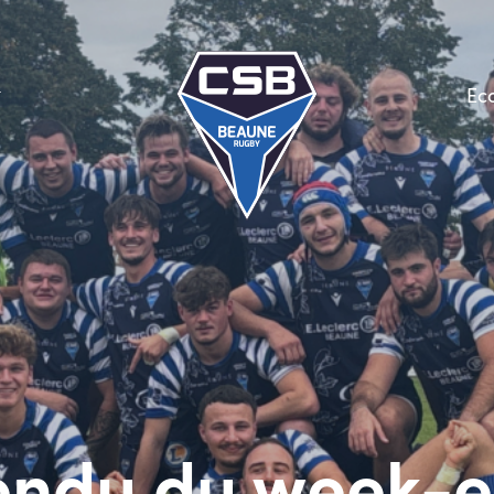
Ec
endu du week-en