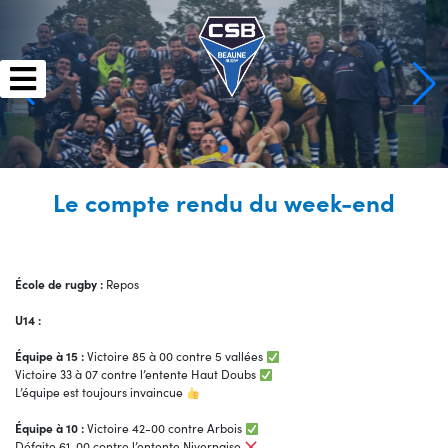
Skip
to
content
Le compte rendu du week-end
École de rugby :
Repos
U14 :
Équipe à 15 :
Victoire 85 à 00 contre 5 vallées
Victoire 33 à 07 contre l’entente Haut Doubs
L’équipe est toujours invaincue
Équipe à 10 :
Victoire 42-00 contre Arbois
Défaite 61-00 contre l’entente Nivernaise