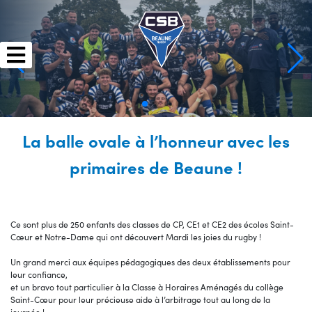
Skip
to
content
La balle ovale à l’honneur avec les
primaires de Beaune !
Ce sont plus de 250 enfants des classes de CP, CE1 et CE2 des écoles Saint-
Cœur et Notre-Dame qui ont découvert Mardi les joies du rugby !
Un grand merci aux équipes pédagogiques des deux établissements pour
leur confiance,
et un bravo tout particulier à la Classe à Horaires Aménagés du collège
Saint-Cœur pour leur précieuse aide à l’arbitrage tout au long de la