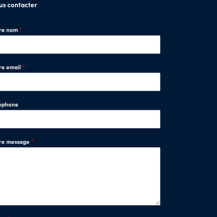
us contacter
tre nom
*
re email
*
éphone
tre message
*