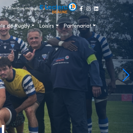
Partenaire majeur
ole de Rugby
Loisirs
Partenariat
!