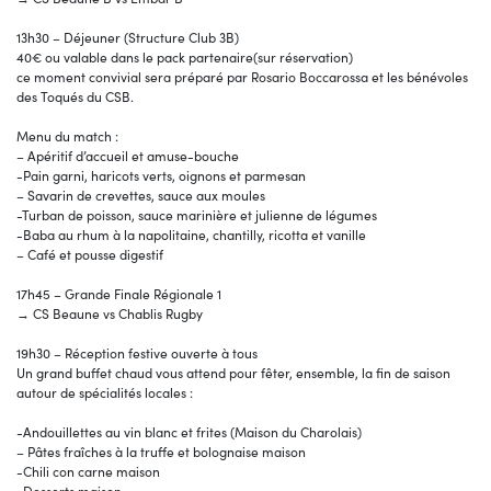
13h30 – Déjeuner (Structure Club 3B)
40€ ou valable dans le pack partenaire(sur réservation)
ce moment convivial sera préparé par Rosario Boccarossa et les bénévoles
des Toqués du CSB.
Menu du match :
– Apéritif d’accueil et amuse-bouche
-Pain garni, haricots verts, oignons et parmesan
– Savarin de crevettes, sauce aux moules
-Turban de poisson, sauce marinière et julienne de légumes
-Baba au rhum à la napolitaine, chantilly, ricotta et vanille
– Café et pousse digestif
17h45 – Grande Finale Régionale 1
→ CS Beaune vs Chablis Rugby
19h30 – Réception festive ouverte à tous
Un grand buffet chaud vous attend pour fêter, ensemble, la fin de saison
autour de spécialités locales :
-Andouillettes au vin blanc et frites (Maison du Charolais)
– Pâtes fraîches à la truffe et bolognaise maison
-Chili con carne maison