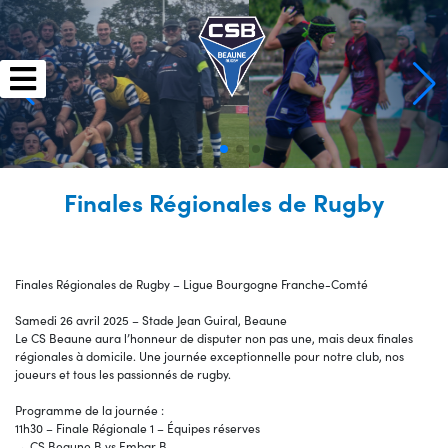
Skip
to
content
Finales Régionales de Rugby
Finales Régionales de Rugby – Ligue Bourgogne Franche-Comté
Samedi 26 avril 2025 – Stade Jean Guiral, Beaune
Le CS Beaune aura l’honneur de disputer non pas une, mais deux finales
régionales à domicile. Une journée exceptionnelle pour notre club, nos
joueurs et tous les passionnés de rugby.
Programme de la journée :
11h30 – Finale Régionale 1 – Équipes réserves
→ CS Beaune B vs Embar B