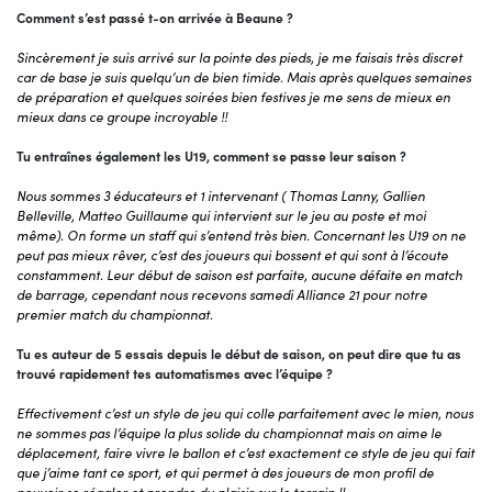
Comment s’est passé t-on arrivée à Beaune ?
Sincèrement je suis arrivé sur la pointe des pieds, je me faisais très discret
car de base je suis quelqu’un de bien timide. Mais après quelques semaines
de préparation et quelques soirées bien festives je me sens de mieux en
mieux dans ce groupe incroyable !!
Tu entraînes également les U19, comment se passe leur saison ?
Nous sommes 3 éducateurs et 1 intervenant ( Thomas Lanny, Gallien
Belleville, Matteo Guillaume qui intervient sur le jeu au poste et moi
même). On forme un staff qui s’entend très bien. Concernant les U19 on ne
peut pas mieux rêver, c’est des joueurs qui bossent et qui sont à l’écoute
constamment. Leur début de saison est parfaite, aucune défaite en match
de barrage, cependant nous recevons samedi Alliance 21 pour notre
premier match du championnat.
Tu es auteur de 5 essais depuis le début de saison, on peut dire que tu as
trouvé rapidement tes automatismes avec l’équipe ?
Effectivement c’est un style de jeu qui colle parfaitement avec le mien, nous
ne sommes pas l’équipe la plus solide du championnat mais on aime le
déplacement, faire vivre le ballon et c’est exactement ce style de jeu qui fait
que j’aime tant ce sport, et qui permet à des joueurs de mon profil de