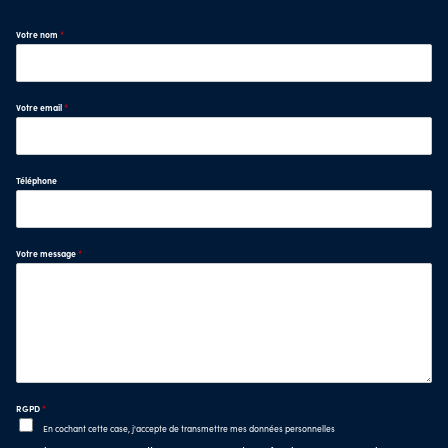
Votre nom
*
Votre email
*
Téléphone
Votre message
*
RGPD
*
En cochant cette case, j'accepte de transmettre mes données personnelles