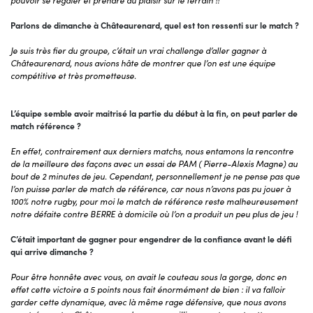
pouvoir se régaler et prendre du plaisir sur le terrain !!
Parlons de dimanche à Châteaurenard, quel est ton ressenti sur le match ?
Je suis très fier du groupe, c’était un vrai challenge d’aller gagner à
Châteaurenard, nous avions hâte de montrer que l’on est une équipe
compétitive et très prometteuse.
L’équipe semble avoir maitrisé la partie du début à la fin, on peut parler de
match référence ?
En effet, contrairement aux derniers matchs, nous entamons la rencontre
de la meilleure des façons avec un essai de PAM ( Pierre-Alexis Magne) au
bout de 2 minutes de jeu. Cependant, personnellement je ne pense pas que
l’on puisse parler de match de référence, car nous n’avons pas pu jouer à
100% notre rugby, pour moi le match de référence reste malheureusement
notre défaite contre BERRE à domicile où l’on a produit un peu plus de jeu !
C’était important de gagner pour engendrer de la confiance avant le défi
qui arrive
dimanche ?
Pour être honnête avec vous, on avait le couteau sous la gorge, donc en
effet cette victoire a 5 points nous fait énormément de bien : il va falloir
garder cette dynamique, avec là même rage défensive, que nous avons