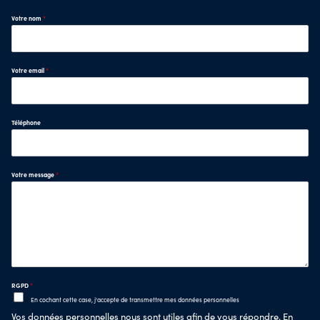
Votre nom
*
Votre email
*
Téléphone
Votre message
*
RGPD
*
En cochant cette case, j'accepte de transmettre mes données personnelles
Vos données personnelles nous sont utiles afin de vous répondre. En