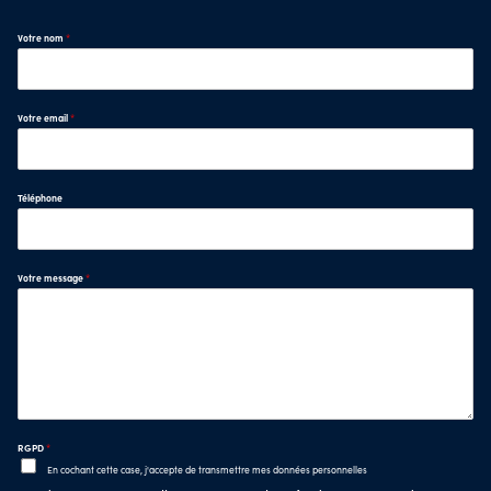
Votre nom
*
Votre email
*
Téléphone
Votre message
*
RGPD
*
En cochant cette case, j'accepte de transmettre mes données personnelles