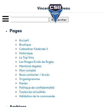
Skip
to
Vincent Bouzereau
content
Rechercher :
Pages
Accueil
Boutique
Calendrier Fédérale 3
Historique
Le Top Vins
Les Stages Ecole de Rugby
Mentions légales
Mon compte
Nous contacter / Accès
Organigramme
Panier
Politique de confidentialité
Toutes les actualités
Validation de la commande
Archives