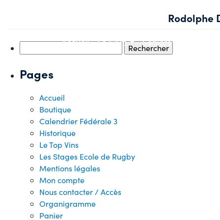
Skip
Rodolphe 
to
content
Accueil
Le Club
Seniors
Jeunes
Rechercher :
Pages
Accueil
Boutique
Calendrier Fédérale 3
Historique
Le Top Vins
Les Stages Ecole de Rugby
Mentions légales
Mon compte
Nous contacter / Accès
Organigramme
Panier