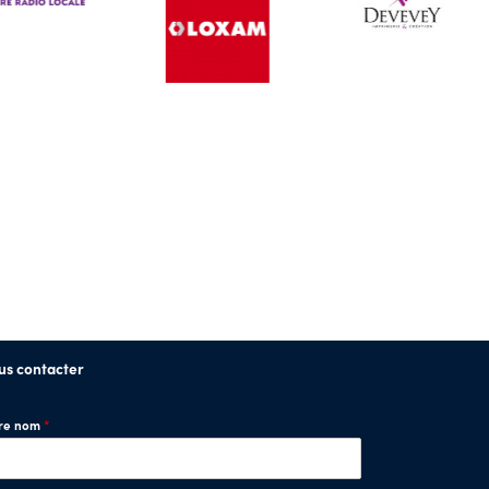
us contacter
tre nom
*