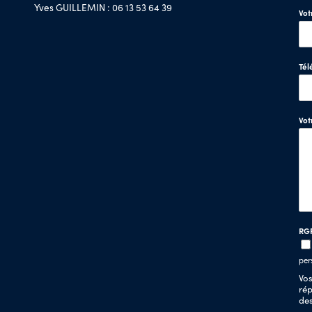
Yves GUILLEMIN : 06 13 53 64 39
Vot
Tél
Vo
RG
per
Vos
rép
de