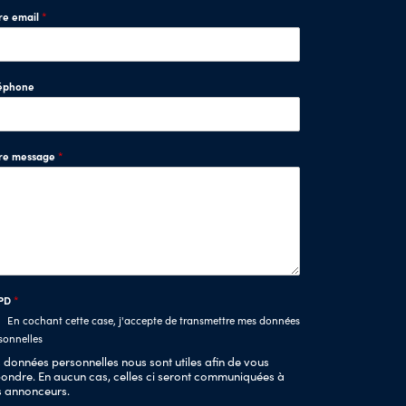
re email
*
éphone
tre message
*
PD
*
En cochant cette case, j'accepte de transmettre mes données
sonnelles
 données personnelles nous sont utiles afin de vous
ondre. En aucun cas, celles ci seront communiquées à
s annonceurs.