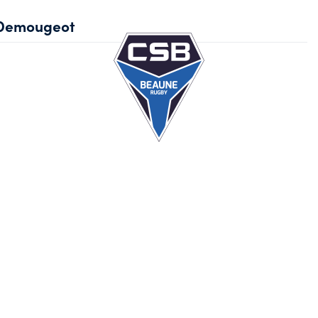
Demougeot
Ec