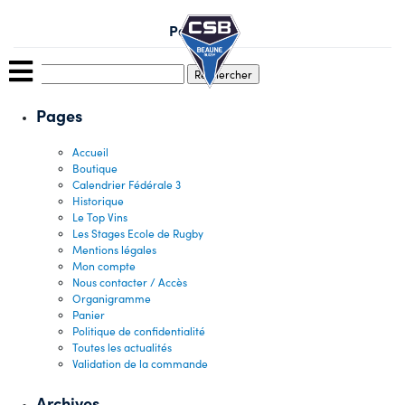
Skip
to
Paul Pillot
content
Rechercher :
Pages
Accueil
Boutique
Calendrier Fédérale 3
Historique
Le Top Vins
Les Stages Ecole de Rugby
Mentions légales
Mon compte
Nous contacter / Accès
Organigramme
Panier
Politique de confidentialité
Toutes les actualités
Validation de la commande
Archives