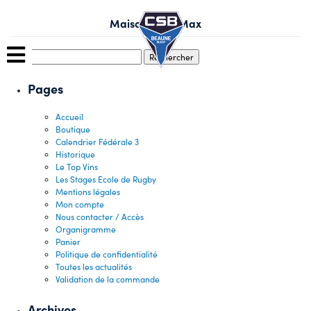
Skip
to
Maison Louis Max
content
Rechercher :
Pages
Accueil
Boutique
Calendrier Fédérale 3
Historique
Le Top Vins
Les Stages Ecole de Rugby
Mentions légales
Mon compte
Nous contacter / Accès
Organigramme
Panier
Politique de confidentialité
Toutes les actualités
Validation de la commande
Archives