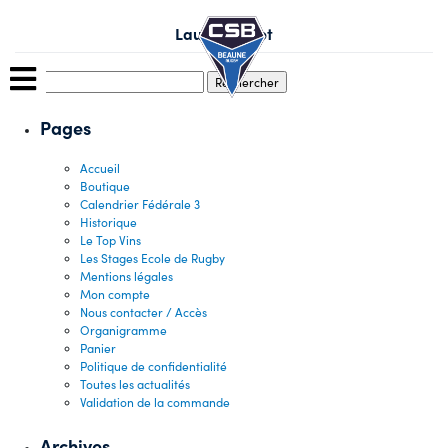
Skip
to
Laurent Pillot
content
Rechercher :
Pages
Accueil
Boutique
Calendrier Fédérale 3
Historique
Le Top Vins
Les Stages Ecole de Rugby
Mentions légales
Mon compte
Nous contacter / Accès
Organigramme
Panier
Politique de confidentialité
Toutes les actualités
Validation de la commande
Archives