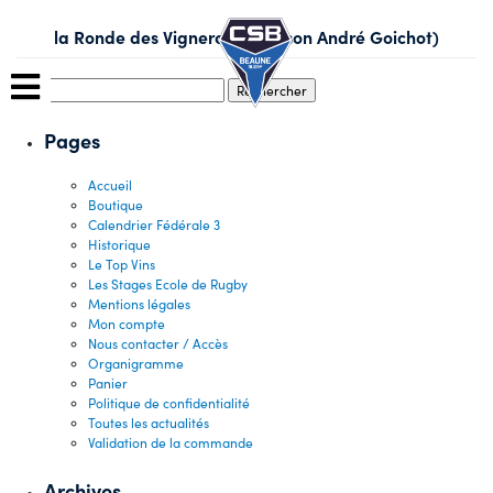
Skip
to
la Ronde des Vignerons (Maison André Goichot)
content
Rechercher :
Pages
Accueil
Boutique
Calendrier Fédérale 3
Historique
Le Top Vins
Les Stages Ecole de Rugby
Mentions légales
Mon compte
Nous contacter / Accès
Organigramme
Panier
Politique de confidentialité
Toutes les actualités
Validation de la commande
Archives