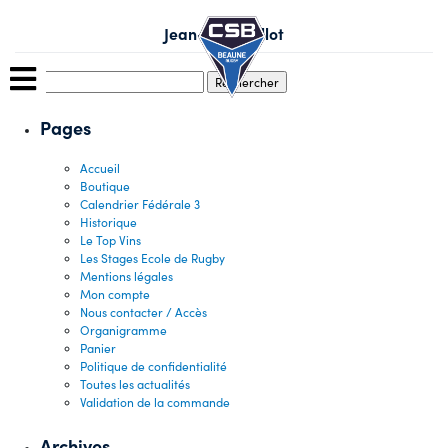
Skip
to
Jean-Marc Pillot
content
Rechercher :
Pages
Accueil
Boutique
Calendrier Fédérale 3
Historique
Le Top Vins
Les Stages Ecole de Rugby
Mentions légales
Mon compte
Nous contacter / Accès
Organigramme
Panier
Politique de confidentialité
Toutes les actualités
Validation de la commande
Archives