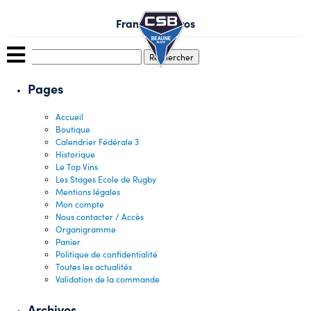
Skip
to
François Legros
content
Rechercher :
Pages
Accueil
Boutique
Calendrier Fédérale 3
Historique
Le Top Vins
Les Stages Ecole de Rugby
Mentions légales
Mon compte
Nous contacter / Accès
Organigramme
Panier
Politique de confidentialité
Toutes les actualités
Validation de la commande
Archives