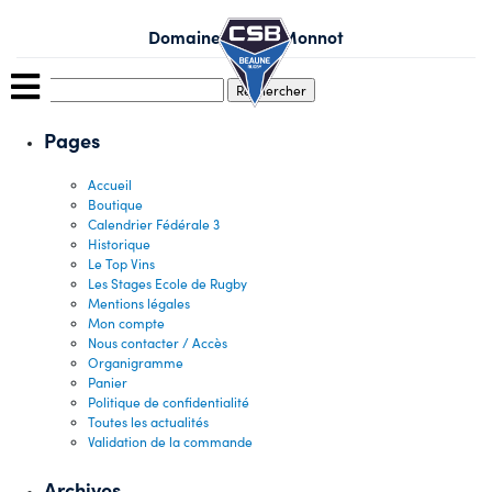
Skip
to
Domaine Xavier Monnot
content
Rechercher :
Pages
Accueil
Boutique
Calendrier Fédérale 3
Historique
Le Top Vins
Les Stages Ecole de Rugby
Mentions légales
Mon compte
Nous contacter / Accès
Organigramme
Panier
Politique de confidentialité
Toutes les actualités
Validation de la commande
Archives