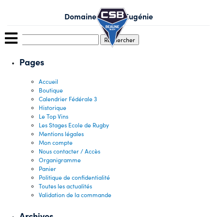
Skip
to
Domaine Sainte-Eugénie
content
Rechercher :
Pages
Accueil
Boutique
Calendrier Fédérale 3
Historique
Le Top Vins
Les Stages Ecole de Rugby
Mentions légales
Mon compte
Nous contacter / Accès
Organigramme
Panier
Politique de confidentialité
Toutes les actualités
Validation de la commande
Archives