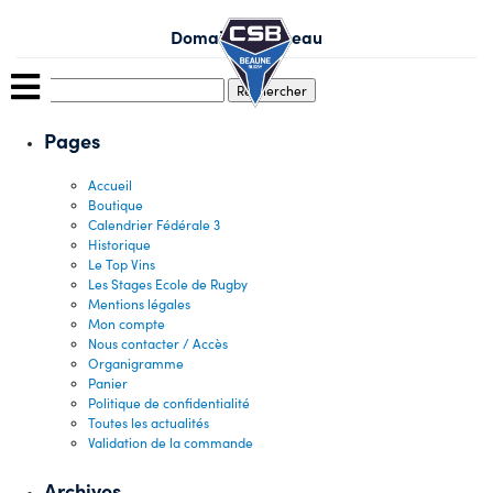
Skip
to
Domaine Protheau
content
Rechercher :
Pages
Accueil
Boutique
Calendrier Fédérale 3
Historique
Le Top Vins
Les Stages Ecole de Rugby
Mentions légales
Mon compte
Nous contacter / Accès
Organigramme
Panier
Politique de confidentialité
Toutes les actualités
Validation de la commande
Archives