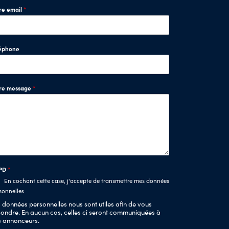
re email
*
éphone
tre message
*
PD
*
En cochant cette case, j'accepte de transmettre mes données
sonnelles
 données personnelles nous sont utiles afin de vous
ondre. En aucun cas, celles ci seront communiquées à
s annonceurs.