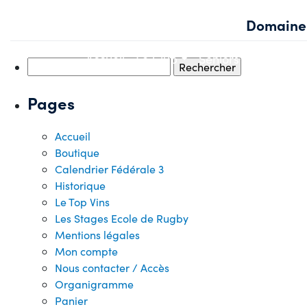
Skip
Domaine 
to
content
Accueil
Le Club
Seniors
Jeunes
Rechercher :
Pages
Accueil
Boutique
Calendrier Fédérale 3
Historique
Le Top Vins
Les Stages Ecole de Rugby
Mentions légales
Mon compte
Nous contacter / Accès
Organigramme
Panier