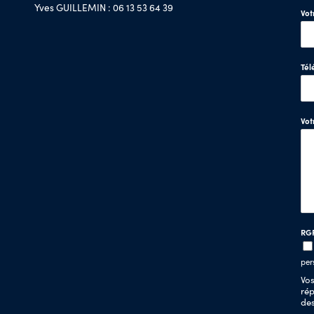
Yves GUILLEMIN : 06 13 53 64 39
Vot
Tél
Vo
RG
per
Vos
rép
de