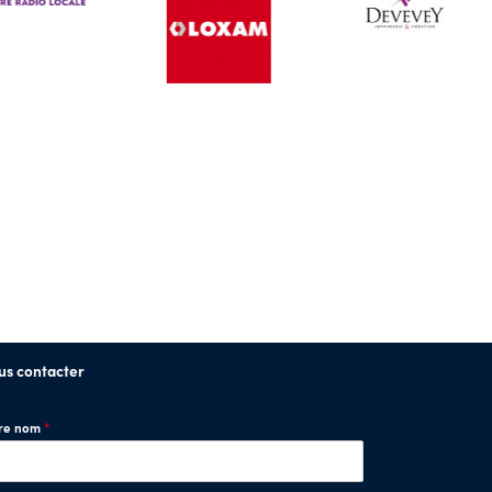
us contacter
tre nom
*