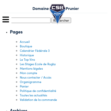
Skip
to
Domaine Philippe Prunier
content
Rechercher :
Pages
Accueil
Boutique
Calendrier Fédérale 3
Historique
Le Top Vins
Les Stages Ecole de Rugby
Mentions légales
Mon compte
Nous contacter / Accès
Organigramme
Panier
Politique de confidentialité
Toutes les actualités
Validation de la commande
Archives