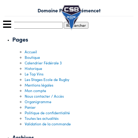
Skip
to
Domaine Patrick Clémencet
content
Rechercher :
Pages
Accueil
Boutique
Calendrier Fédérale 3
Historique
Le Top Vins
Les Stages Ecole de Rugby
Mentions légales
Mon compte
Nous contacter / Accès
Organigramme
Panier
Politique de confidentialité
Toutes les actualités
Validation de la commande
Archives