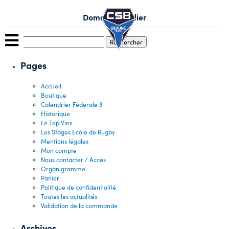
Skip
to
Domaine Javillier
content
Rechercher :
Pages
Accueil
Boutique
Calendrier Fédérale 3
Historique
Le Top Vins
Les Stages Ecole de Rugby
Mentions légales
Mon compte
Nous contacter / Accès
Organigramme
Panier
Politique de confidentialité
Toutes les actualités
Validation de la commande
Archives