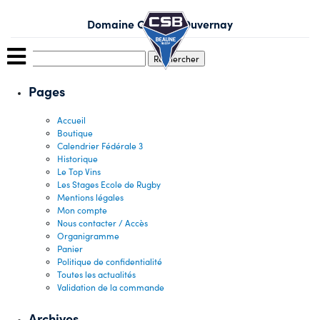
Skip
to
Domaine Coffinet Duvernay
content
Rechercher :
Pages
Accueil
Boutique
Calendrier Fédérale 3
Historique
Le Top Vins
Les Stages Ecole de Rugby
Mentions légales
Mon compte
Nous contacter / Accès
Organigramme
Panier
Politique de confidentialité
Toutes les actualités
Validation de la commande
Archives