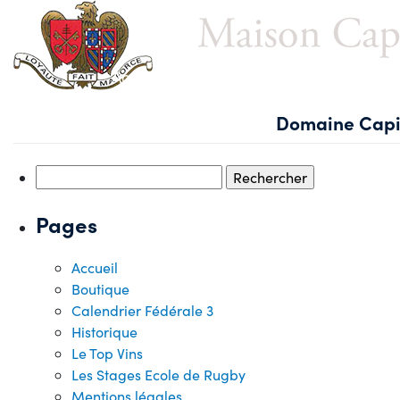
Skip
to
content
Accueil
Le Club
Seniors
Jeunes
Domaine Capi
Rechercher :
Pages
Accueil
Boutique
Calendrier Fédérale 3
Historique
Le Top Vins
Les Stages Ecole de Rugby
Mentions légales