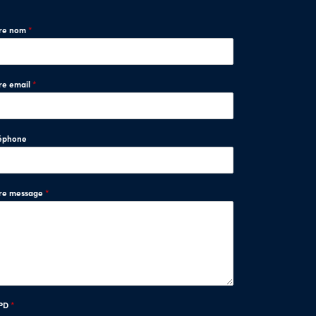
tre nom
*
re email
*
éphone
tre message
*
PD
*