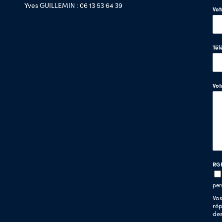
Yves GUILLEMIN : 06 13 53 64 39
Vot
Tél
Vo
RG
per
Vos
rép
de