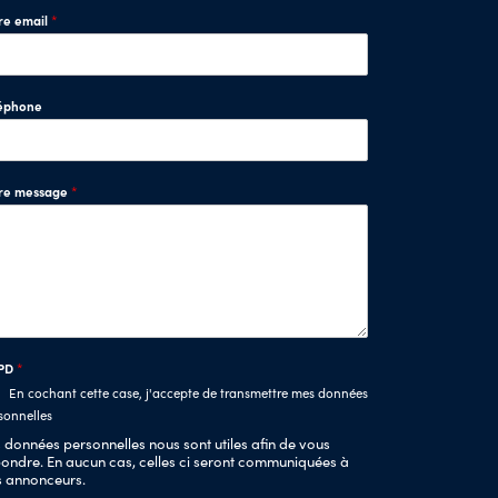
re email
*
éphone
tre message
*
PD
*
En cochant cette case, j'accepte de transmettre mes données
sonnelles
 données personnelles nous sont utiles afin de vous
ondre. En aucun cas, celles ci seront communiquées à
s annonceurs.