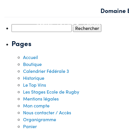
Skip
Domaine 
to
content
Accueil
Le Club
Seniors
Jeunes
Rechercher :
Pages
Accueil
Boutique
Calendrier Fédérale 3
Historique
Le Top Vins
Les Stages Ecole de Rugby
Mentions légales
Mon compte
Nous contacter / Accès
Organigramme
Panier