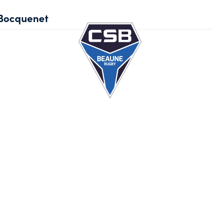
Bocquenet
Ec