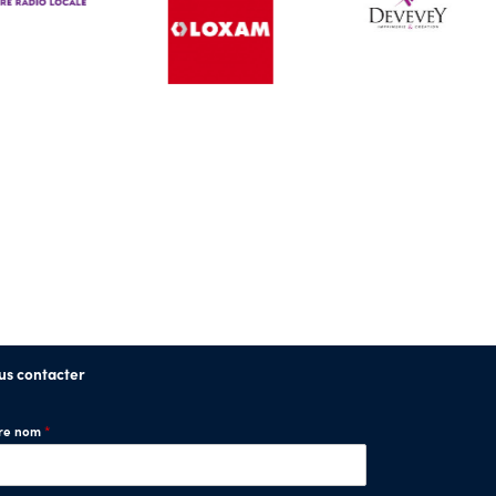
us contacter
tre nom
*