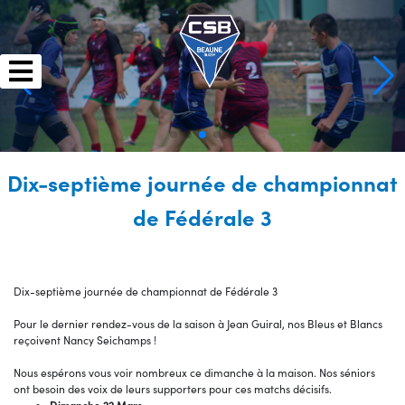
Skip
to
content
Dix-septième journée de championnat
de Fédérale 3
Dix-septième journée de championnat de Fédérale 3
Pour le dernier rendez-vous de la saison à Jean Guiral, nos Bleus et Blancs
reçoivent Nancy Seichamps !
Nous espérons vous voir nombreux ce dimanche à la maison. Nos séniors
ont besoin des voix de leurs supporters pour ces matchs décisifs.