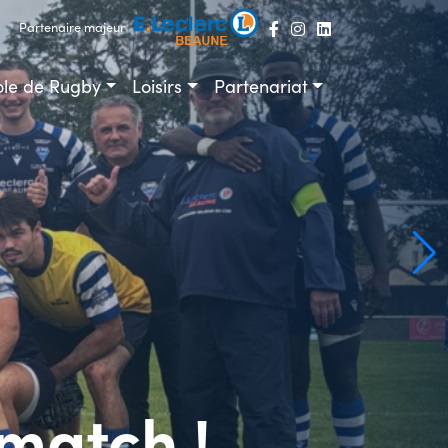
Partenaire majeur
ole de Rugby
Loisirs
Partenariat
match !