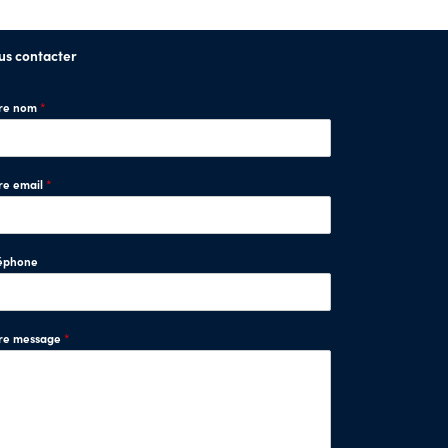
us contacter
tre nom
*
re email
*
éphone
tre message
*