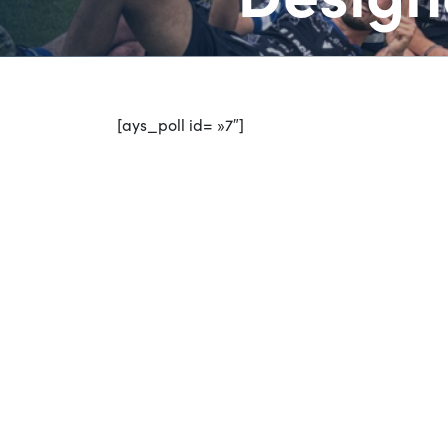
[ays_poll id= »7″]