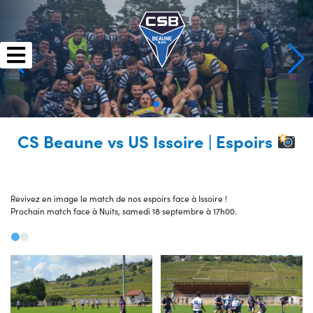
Skip
to
content
CS Beaune vs US Issoire | Espoirs
Revivez en image le match de nos espoirs face à Issoire !
Prochain match face à Nuits, samedi 18 septembre à 17h00.