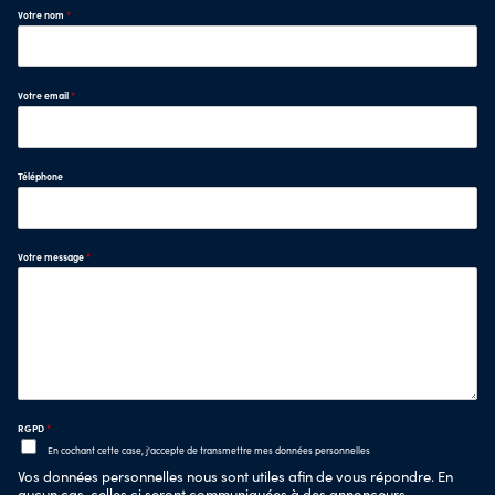
Votre nom
*
Votre email
*
Téléphone
Votre message
*
RGPD
*
En cochant cette case, j'accepte de transmettre mes données personnelles
Vos données personnelles nous sont utiles afin de vous répondre. En
aucun cas, celles ci seront communiquées à des annonceurs.