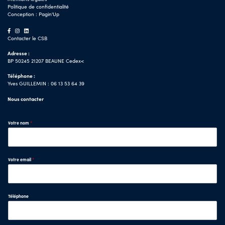
Politique de confidentialité
Conception :
Pagin'Up
Contacter le CSB
Adresse :
BP 50245 21207 BEAUNE Cedex<
Téléphone :
Yves GUILLEMIN : 06 13 53 64 39
Nous contacter
Votre nom
*
Votre email
*
Téléphone