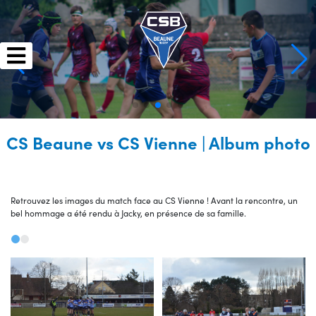
Skip
to
content
CS Beaune vs CS Vienne | Album photo
Retrouvez les images du match face au CS Vienne ! Avant la rencontre, un
bel hommage a été rendu à Jacky, en présence de sa famille.