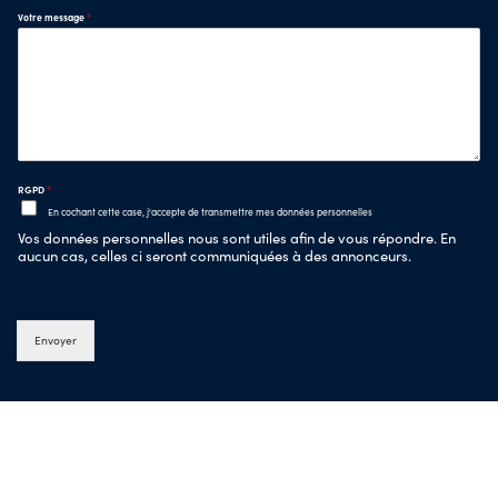
Votre message
*
RGPD
*
En cochant cette case, j'accepte de transmettre mes données personnelles
Vos données personnelles nous sont utiles afin de vous répondre. En
aucun cas, celles ci seront communiquées à des annonceurs.
Envoyer