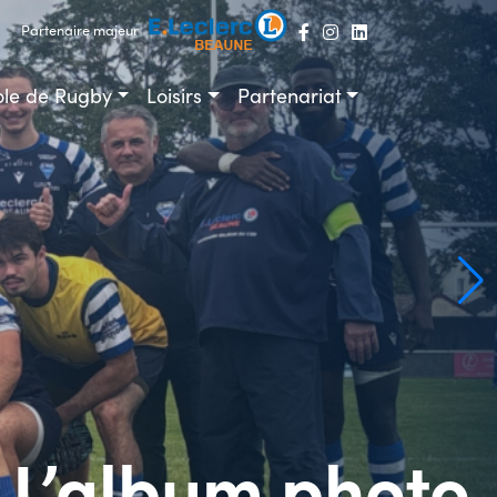
Partenaire majeur
ole de Rugby
Loisirs
Partenariat
 L’album photo