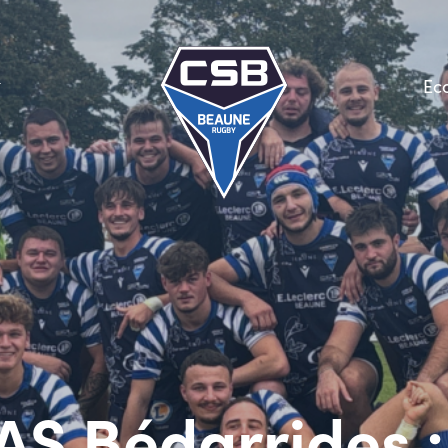
Ec
AS Bédarrides :