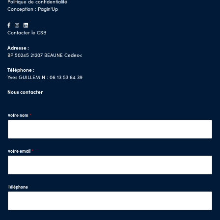
Politique de confidentialité
Conception :
Pagin'Up
Contacter le CSB
Adresse :
BP 50245 21207 BEAUNE Cedex<
Téléphone :
Yves GUILLEMIN : 06 13 53 64 39
Nous contacter
Votre nom
*
Votre email
*
Téléphone