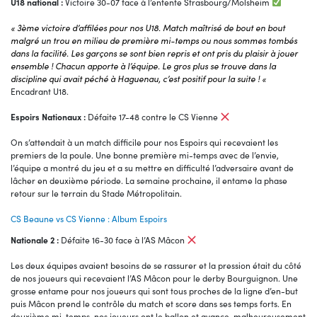
U18 national :
Victoire 30-07 face à l’entente Strasbourg/Molsheim
« 3ème victoire d’affilées pour nos U18. Match maîtrisé de bout en bout
malgré un trou en milieu de première mi-temps ou nous sommes tombés
dans la facilité. Les garçons se sont bien repris et ont pris du plaisir à jouer
ensemble ! Chacun apporte à l’équipe. Le gros plus se trouve dans la
discipline qui avait péché à Haguenau, c’est positif pour la suite ! «
Encadrant U18.
Espoirs Nationaux :
Défaite 17-48 contre le CS Vienne
On s’attendait à un match difficile pour nos Espoirs qui recevaient les
premiers de la poule. Une bonne première mi-temps avec de l’envie,
l’équipe a montré du jeu et a su mettre en difficulté l’adversaire avant de
lâcher en deuxième période. La semaine prochaine, il entame la phase
retour sur le terrain du Stade Métropolitain.
CS Beaune vs CS Vienne : Album Espoirs
Nationale 2 :
Défaite 16-30 face à l’AS Mâcon
Les deux équipes avaient besoins de se rassurer et la pression était du côté
de nos joueurs qui recevaient l’AS Mâcon pour le derby Bourguignon. Une
grosse entame pour nos joueurs qui sont tous proches de la ligne d’en-but
puis Mâcon prend le contrôle du match et score dans ses temps forts. En
deuxième mi-temps, nos joueurs ont le ballon et avance, malheureusement