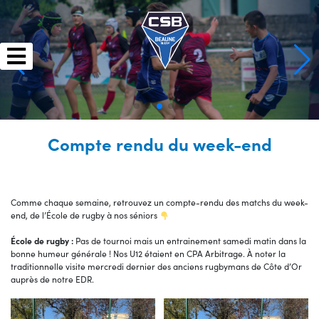
Skip
to
content
Compte rendu du week-end
Comme chaque semaine, retrouvez un compte-rendu des matchs du week-
end, de l’École de rugby à nos séniors
École de rugby :
Pas de tournoi mais un entrainement samedi matin dans la
bonne humeur générale ! Nos U12 étaient en CPA Arbitrage. À noter la
traditionnelle visite mercredi dernier des anciens rugbymans de Côte d’Or
auprès de notre EDR.