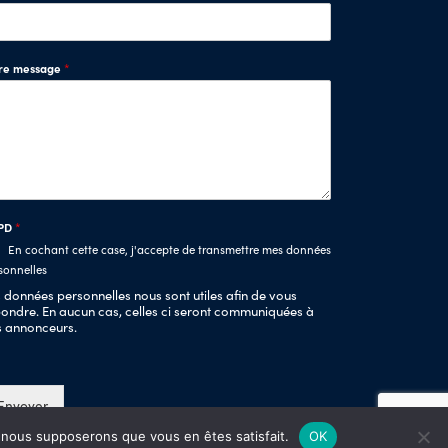
tre message
*
PD
*
En cochant cette case, j'accepte de transmettre mes données
sonnelles
 données personnelles nous sont utiles afin de vous
ondre. En aucun cas, celles ci seront communiquées à
s annonceurs.
Envoyer
e, nous supposerons que vous en êtes satisfait.
OK