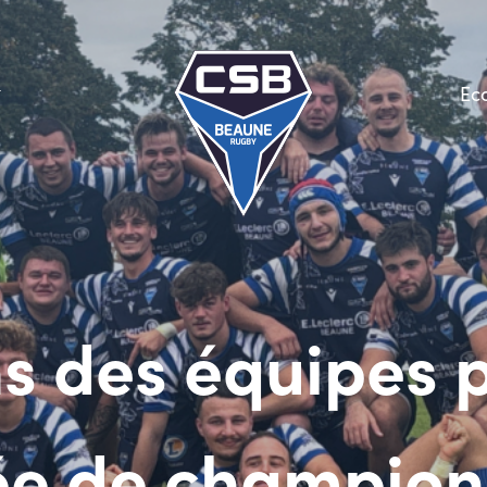
Ec
s des équipes p
ée de champion