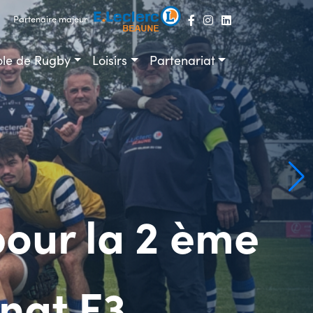
Partenaire majeur
ole de Rugby
Loisirs
Partenariat
our la 2 ème
nat F3