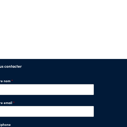
us contacter
tre nom
*
re email
*
éphone