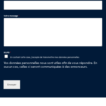
Votre message
*
RGPD
*
En cochant cette case, j'accepte de transmettre mes données personnelles
Vos données personnelles nous sont utiles afin de vous répondre. En
aucun cas, celles ci seront communiquées à des annonceurs.
Envoyer