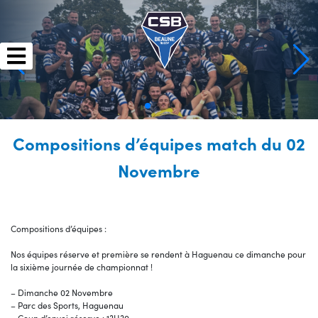
Skip
to
content
Compositions d’équipes match du 02
Novembre
Compositions d’équipes :
Nos équipes réserve et première se rendent à Haguenau ce dimanche pour
la sixième journée de championnat !
– Dimanche 02 Novembre
– Parc des Sports, Haguenau