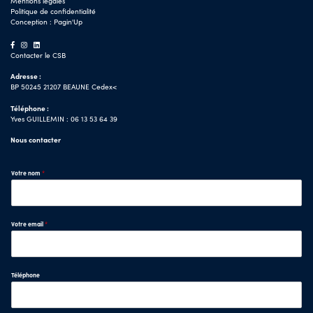
Mentions légales
Politique de confidentialité
Conception :
Pagin'Up
Contacter le CSB
Adresse :
BP 50245 21207 BEAUNE Cedex<
Téléphone :
Yves GUILLEMIN : 06 13 53 64 39
Nous contacter
Votre nom
*
Votre email
*
Téléphone