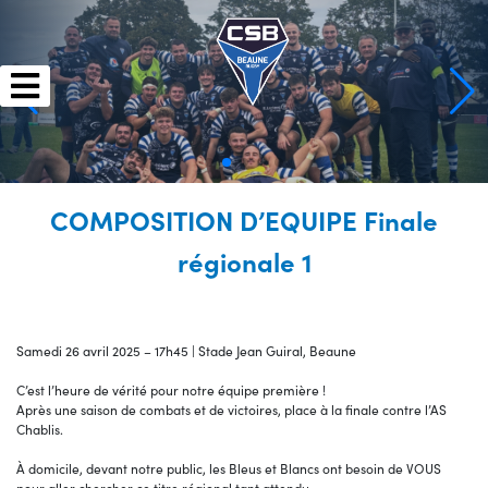
Skip
to
content
COMPOSITION D’EQUIPE Finale
régionale 1
Samedi 26 avril 2025 – 17h45 | Stade Jean Guiral, Beaune
C’est l’heure de vérité pour notre équipe première !
Après une saison de combats et de victoires, place à la finale contre l’AS
Chablis.
À domicile, devant notre public, les Bleus et Blancs ont besoin de VOUS