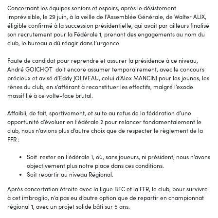
Concernant les équipes seniors et espoirs, après le désistement
imprévisible, le 29 juin, à la veille de l’Assemblée Générale, de Walter ALIX,
éligible confirmé à la succession présidentielle, qui avait par ailleurs finalisé
son recrutement pour la Fédérale 1, prenant des engagements au nom du
club, le bureau a dû réagir dans l’urgence.
Faute de candidat pour reprendre et assurer la présidence à ce niveau,
André GOICHOT doit encore assumer temporairement, avec le concours
précieux et avisé d’Eddy JOLIVEAU, celui d’Alex MANCINI pour les jeunes, les
rênes du club, en s’afférant à reconstituer les effectifs, malgré l’exode
massif lié à ce volte-face brutal.
Affaibli, de fait, sportivement, et suite au refus de la fédération d’une
opportunité d’évoluer en Fédérale 2 pour relancer fondamentalement le
club, nous n’avions plus d’autre choix que de respecter le règlement de la
FFR :
Soit rester en Fédérale 1, où, sans joueurs, ni président, nous n’avons
objectivement plus notre place dans ces conditions.
Soit repartir au niveau Régional.
Après concertation étroite avec la ligue BFC et la FFR, le club, pour survivre
à cet imbroglio, n’a pas eu d’autre option que de repartir en championnat
régional 1, avec un projet solide bâti sur 5 ans.