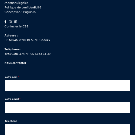
Mentions légales
Politique de confidentialité
Conception :
Pagin'Up
Contacter le CSB
Adresse :
BP 50245 21207 BEAUNE Cedex<
Téléphone :
Yves GUILLEMIN : 06 13 53 64 39
Nous contacter
Votre nom
*
Votre email
*
Téléphone