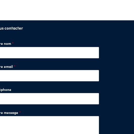
us contacter
tre nom
*
re email
*
éphone
tre message
*