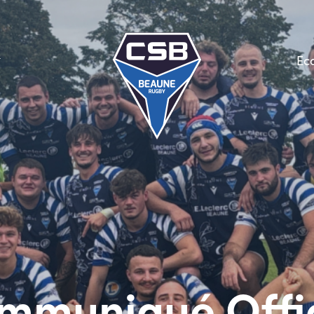
Ec
mmuniqué Offic