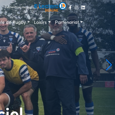
Partenaire majeur
ole de Rugby
Loisirs
Partenariat
iel