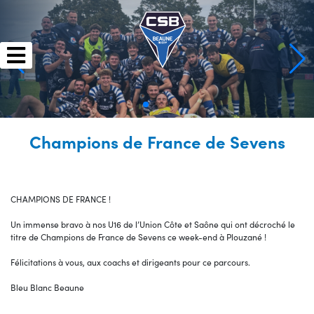
Skip
to
content
Champions de France de Sevens
CHAMPIONS DE FRANCE !
Un immense bravo à nos U16 de l’Union Côte et Saône qui ont décroché le
titre de Champions de France de Sevens ce week-end à Plouzané !
Félicitations à vous, aux coachs et dirigeants pour ce parcours.
Bleu Blanc Beaune