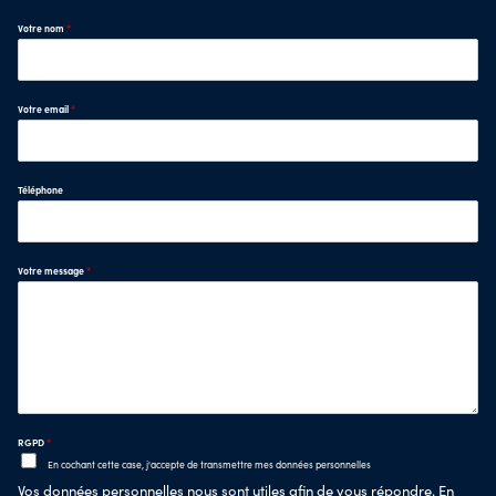
Votre nom
*
Votre email
*
Téléphone
Votre message
*
RGPD
*
En cochant cette case, j'accepte de transmettre mes données personnelles
Vos données personnelles nous sont utiles afin de vous répondre. En