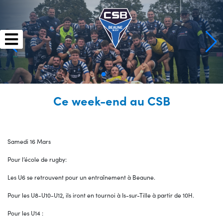
Skip
to
content
Ce week-end au CSB
Samedi 16 Mars
Pour l’école de rugby:
Les U6 se retrouvent pour un entraînement à Beaune.
Pour les U8-U10-U12, ils iront en tournoi à Is-sur-Tille à partir de 10H.
Pour les U14 :