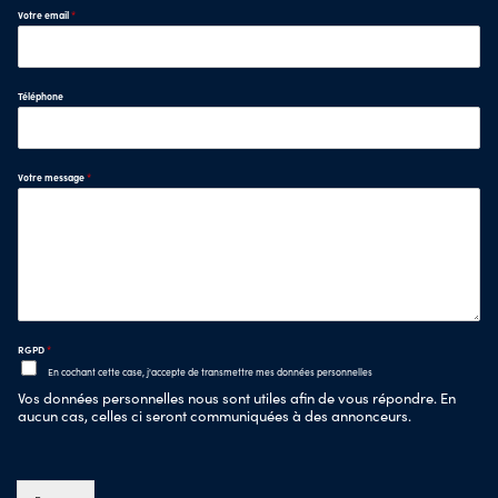
Votre email
*
Téléphone
Votre message
*
RGPD
*
En cochant cette case, j'accepte de transmettre mes données personnelles
Vos données personnelles nous sont utiles afin de vous répondre. En
aucun cas, celles ci seront communiquées à des annonceurs.