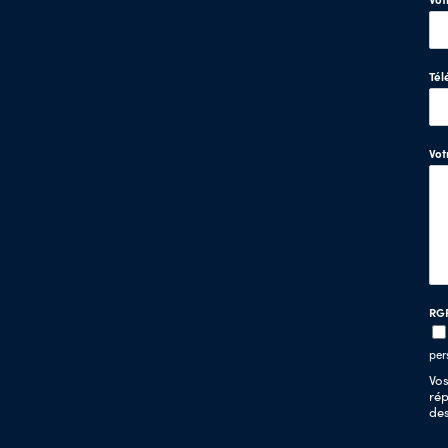
Tél
Vo
RG
per
Vos
rép
de