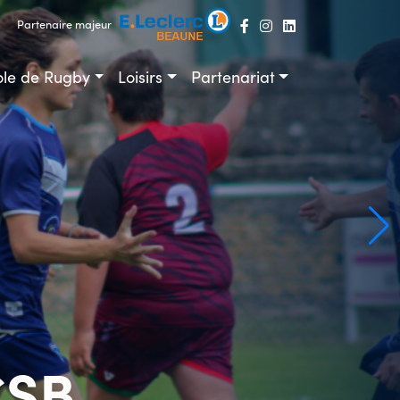
Partenaire majeur
ole de Rugby
Loisirs
Partenariat
CSB