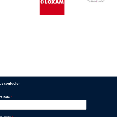
us contacter
tre nom
*
re email
*