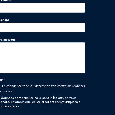
éphone
tre message
*
PD
*
En cochant cette case, j'accepte de transmettre mes données
sonnelles
 données personnelles nous sont utiles afin de vous
ondre. En aucun cas, celles ci seront communiquées à
s annonceurs.