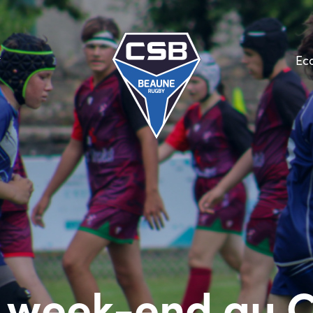
Ec
 week-end au 