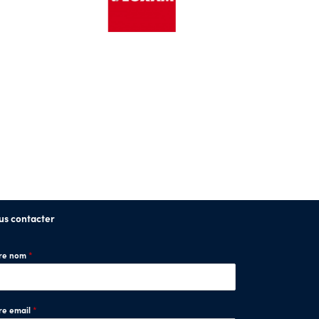
us contacter
tre nom
*
re email
*