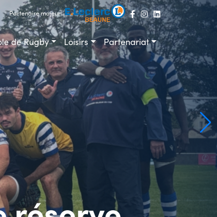
Partenaire majeur
ole de Rugby
Loisirs
Partenariat
e réserve