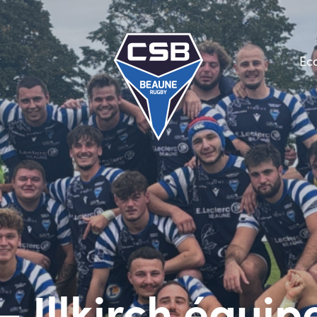
Ec
 Illkirch équip