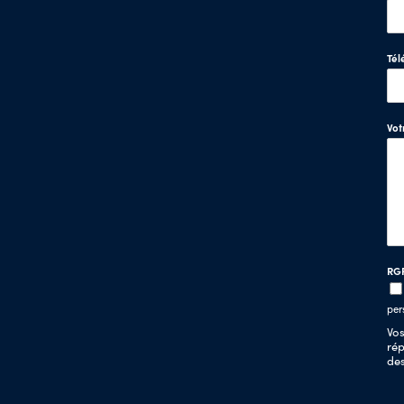
Tél
Vo
RG
per
Vos
rép
de