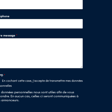
éphone
tre message
*
PD
*
En cochant cette case, j'accepte de transmettre mes données
sonnelles
 données personnelles nous sont utiles afin de vous
ondre. En aucun cas, celles ci seront communiquées à
s annonceurs.