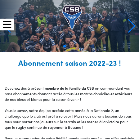
Skip
to
content
Abonnement saison 2022-23 !
Devenez dès à présent
membre de la famille du CSB
en commandant vos
pass abonnements donnant accès à tous les matchs domiciles et extérieurs
de nos bleus et blancs pour la saison à venir !
Vous le savez, notre équipe accède cette année à la Nationale 2, un
challenge que le club est prêt à relever ! Mais nous aurons besoins de vous
tous pour porter nos joueurs sur le terrain et les mener à la victoire pour
que le rugby continue de rayonner à Beaune !
Pour vous remercier de votre fidélité année après année, une offre spéciale