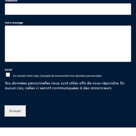
Téléphone
Votre message
*
RGPD
*
En cochant cette case, j'accepte de transmettre mes données personnelles
Vos données personnelles nous sont utiles afin de vous répondre. En
aucun cas, celles ci seront communiquées à des annonceurs.
Envoyer