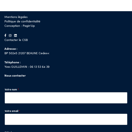
Mentions légales
Politique de confidentialité
Conception :
Pagin'Up
Contacter le CSB
Adresse :
BP 50245 21207 BEAUNE Cedex<
Téléphone :
Yves GUILLEMIN : 06 13 53 64 39
Nous contacter
Votre nom
*
Votre email
*