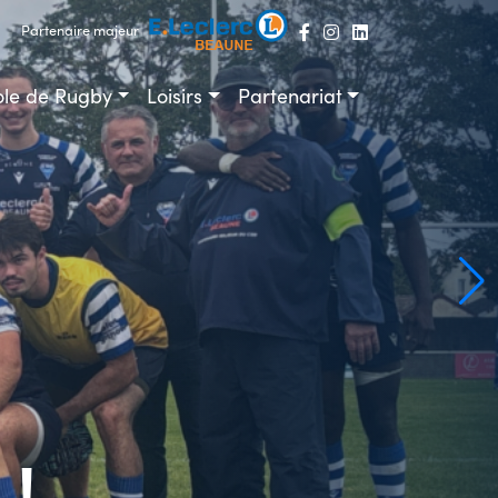
Partenaire majeur
ole de Rugby
Loisirs
Partenariat
 !