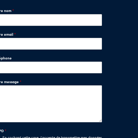
tre nom
*
re email
*
éphone
tre message
*
PD
*
En cochant cette case, j'accepte de transmettre mes données